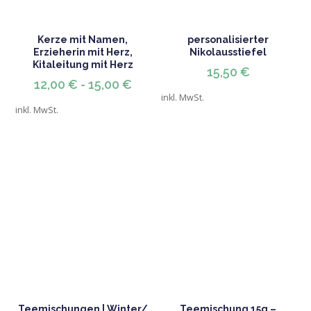
Kerze mit Namen,
personalisierter
Erzieherin mit Herz,
Nikolausstiefel
Kitaleitung mit Herz
15,50
€
12,00
€
-
15,00
€
inkl. MwSt.
inkl. MwSt.
Teemischungen | Winter/
Teemischung 15g –