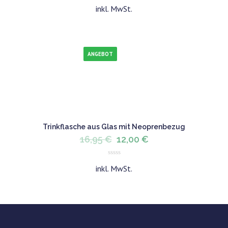
0
inkl. MwSt.
out
of
5
ANGEBOT
Trinkflasche aus Glas mit Neoprenbezug
Ursprünglicher
Aktueller
16,95
€
12,00
€
Preis
Preis
0
War:
Ist:
inkl. MwSt.
out
16,95 €
12,00 €.
of
5