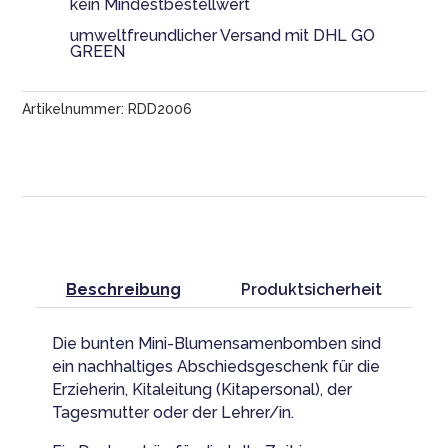
dass
kein Mindestbestellwert
du
umweltfreundlicher Versand mit DHL GO
mir
GREEN
beim
Wachsen
Artikelnummer:
RDD2006
geholfen
hast!
Menge
Beschreibung
Produktsicherheit
Die bunten Mini-Blumensamenbomben sind
ein nachhaltiges Abschiedsgeschenk für die
Erzieherin, Kitaleitung (Kitapersonal), der
Tagesmutter oder der Lehrer/in.