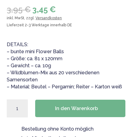
Ursprünglicher
Aktueller
3,95
€
3,45
€
Preis
Preis
inkl. MwSt, zzgl.
Versandkosten
war:
ist:
LIeferzeit 2-3 Werktage innerhalb DE
3,95 €
3,45 €.
DETAILS:
– bunte mini Flower Balls
– Größe: ca. 81 x 120mm
– Gewicht – ca. 10g
– Wildblumen-Mix aus 20 verschiedenen
Samensorten
– Material: Beutel – Pergamin; Reiter – Karton weiß
Mini-
In den Warenkorb
Blumensamenbomben
+
Karte,
Bestellung ohne Konto möglich
Danke,