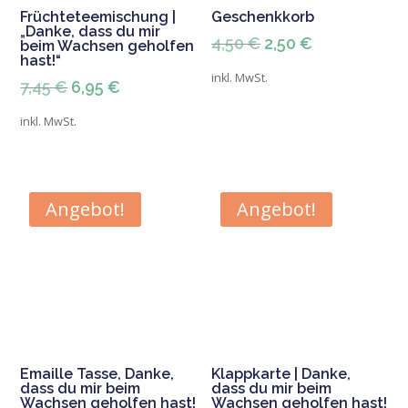
Früchteteemischung |
Geschenkkorb
„Danke, dass du mir
Ursprünglicher
Aktueller
4,50
€
2,50
€
beim Wachsen geholfen
hast!“
Preis
Preis
inkl. MwSt.
Ursprünglicher
Aktueller
7,45
€
6,95
€
war:
ist:
Preis
Preis
4,50 €
2,50 €.
inkl. MwSt.
war:
ist:
7,45 €
6,95 €.
Angebot!
Angebot!
Emaille Tasse, Danke,
Klappkarte | Danke,
dass du mir beim
dass du mir beim
Wachsen geholfen hast!
Wachsen geholfen hast!