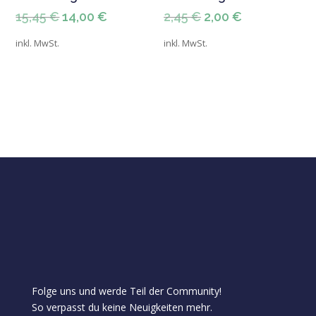
Ursprünglicher
Aktueller
Ursprünglicher
Aktueller
15,45
€
14,00
€
2,45
€
2,00
€
Preis
Preis
Preis
Preis
inkl. MwSt.
inkl. MwSt.
war:
ist:
war:
ist:
15,45 €
14,00 €.
2,45 €
2,00 €.
Folge uns und werde Teil der Community!
So verpasst du keine Neuigkeiten mehr.