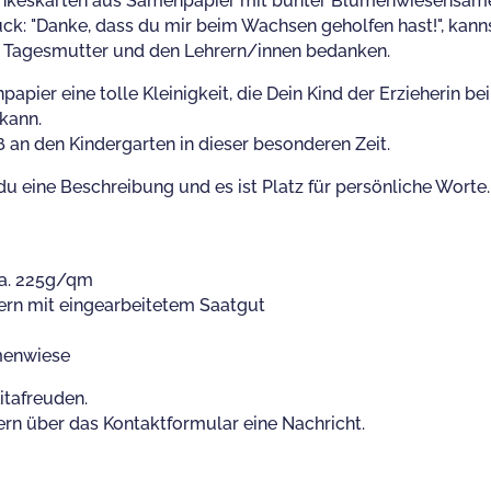
nkeskarten aus Samenpapier mit bunter Blumenwiesensamen
ck: "Danke, dass du mir beim Wachsen geholfen hast!", kann
r Tagesmutter und den Lehrern/innen bedanken.
papier eine tolle Kleinigkeit, die Dein Kind der Erzieherin 
kann.
ß an den Kindergarten in dieser besonderen Zeit.
du eine Beschreibung und es ist Platz für persönliche Worte.
ca. 225g/qm
sern mit eingearbeitetem Saatgut
menwiese
itafreuden.
ern über das Kontaktformular eine Nachricht.