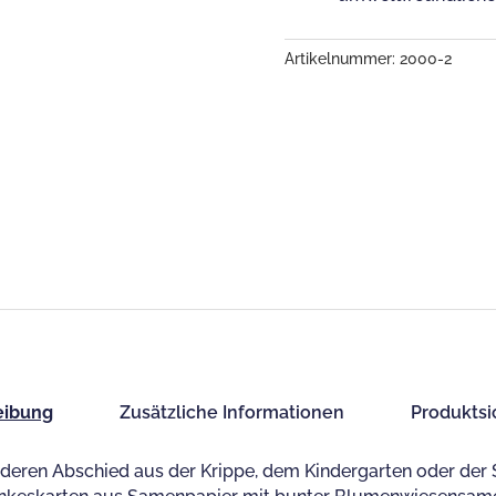
mir
beim
Wachsen
Artikelnummer:
2000-2
geholfen
hast!”
Menge
eibung
Zusätzliche Informationen
Produktsi
deren Abschied aus der Krippe, dem Kindergarten oder der 