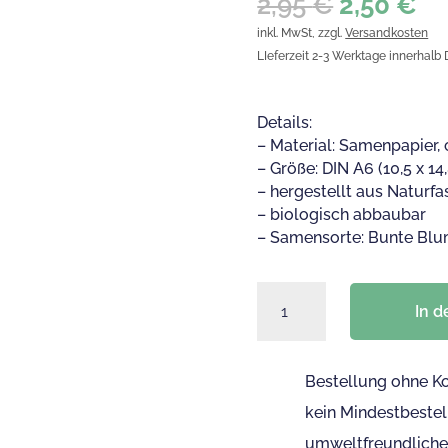
Ursprüng
Ak
2,95
€
2,50
€
Preis
Pr
inkl. MwSt, zzgl.
Versandkosten
war:
ist
LIeferzeit 2-3 Werktage innerhalb
2,95 €
2,
Details:
– Material: Samenpapier,
– Größe: DIN A6 (10,5 x 14
– hergestellt aus Naturf
– biologisch abbaubar
– Samensorte: Bunte Bl
Dankeskarte
In 
aus
Samenpapier
|
Bestellung ohne K
“Danke,
dass
kein Mindestbestel
du
umweltfreundlich