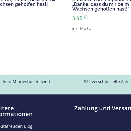
chsen geholfen hast!
„Danke, dass du mir beim
Wachsen geholfen hast!“
3,95
€
inkl. MwSt.
kein Mindestbestellwert
SSL verschlüsselte Zah
itere
Zahlung und Versa
formationen
Kitafreuden Blog