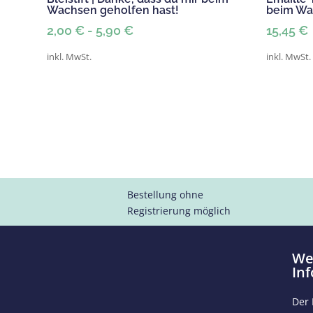
Wachsen geholfen hast!
beim Wa
2,00
€
-
5,90
€
15,45
€
inkl. MwSt.
inkl. MwSt.
Bestellung ohne
Registrierung möglich
We
In
Der 