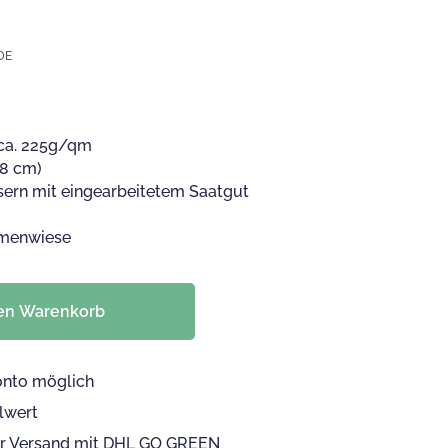
licher
tueller
eis
:
 DE
50 €.
 ca. 225g/qm
,8 cm)
asern mit eingearbeitetem Saatgut
umenwiese
den Warenkorb
onto möglich
lwert
er Versand mit DHL GO GREEN