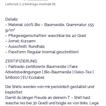
war:
ist:
LIeferzeit 2-3 Werktage innerhalb DE
19,95 €
14,95 €.
Details:
– Material: 100% Bio – Baumwolle, Grammatur: 155
g/m²
– Pflege­eigenschaften: waschbar bis 40 Grad
– Ärmel: Kurzarm
– Ausschnitt: Rundhals
– Passform: Regular (normal geschnitten)
ZERTIFIZIERUNG:
– Fairtrade-zertifizierte Baumwolle | Faire
Arbeitsbedingungen | Bio-Baumwolle | Oeko-Tex |
SA8000 | EU Ecolabel
Die Shirts werden von mir persönlich gestaltet und
beplottet.
Damit du länger Freude an deinem T – Shirt hast
wasche (es bei 30 Grad) und bügle es von links. Lege