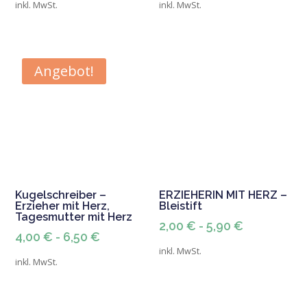
inkl. MwSt.
inkl. MwSt.
war:
ist:
war:
ist:
2,00 €
1,50 €.
2,00 €
1,50 €.
Angebot!
Kugelschreiber –
ERZIEHERIN MIT HERZ –
Erzieher mit Herz,
Bleistift
Tagesmutter mit Herz
2,00
€
-
5,90
€
4,00
€
-
6,50
€
inkl. MwSt.
inkl. MwSt.