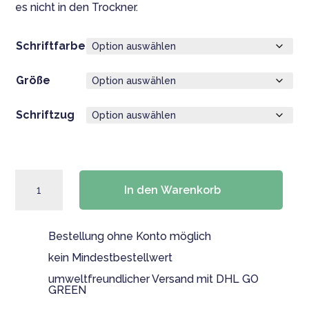
es nicht in den Trockner.
Schriftfarbe
Größe
Schriftzug
Shirt
In den Warenkorb
für
Erzieherin,
Kitaleitung,
Bestellung ohne Konto möglich
Tagesmutter
mit
kein Mindestbestellwert
ganzem
umweltfreundlicher Versand mit DHL GO
Herzen
GREEN
Menge