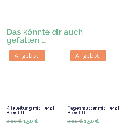
Das könnte dir auch
gefallen …
Angebot!
Angebot!
Kitaleitung mit Herz |
Tagesmutter mit Herz |
Bleistift
Bleistift
Ursprünglicher
Aktueller
Ursprünglicher
Aktueller
2,00
€
1,50
€
2,00
€
1,50
€
Preis
Preis
Preis
Preis