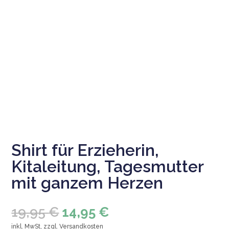
Shirt für Erzieherin,
Kitaleitung, Tagesmutter
mit ganzem Herzen
Ursprünglicher
Aktueller
19,95
€
14,95
€
Preis
Preis
inkl. MwSt, zzgl.
Versandkosten