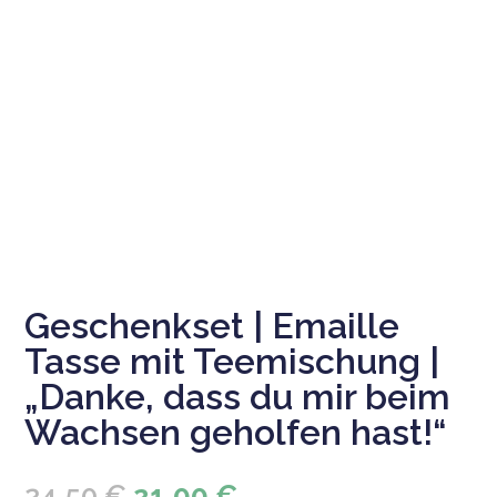
Geschenkset | Emaille
Tasse mit Teemischung |
„Danke, dass du mir beim
Wachsen geholfen hast!“
Ursprünglicher
Aktueller
24,50
€
21,00
€