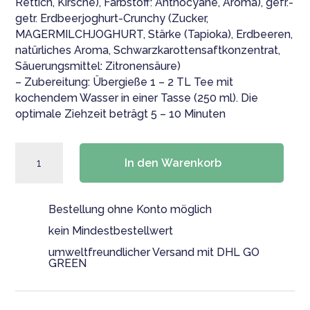
Rettich, Kirsche), Farbstoff: Anthocyane, Aroma), gefr.-
getr. Erdbeerjoghurt-Crunchy (Zucker,
MAGERMILCHJOGHURT, Stärke (Tapioka), Erdbeeren,
natürliches Aroma, Schwarzkarottensaftkonzentrat,
Säuerungsmittel: Zitronensäure)
– Zubereitung: Übergieße 1 – 2 TL Tee mit
kochendem Wasser in einer Tasse (250 ml). Die
optimale Ziehzeit beträgt 5 – 10 Minuten
Geschenkset
In den Warenkorb
|
Emaille
Tasse
Bestellung ohne Konto möglich
mit
Teemischung
kein Mindestbestellwert
|
umweltfreundlicher Versand mit DHL GO
"Danke,
GREEN
dass
du
mir