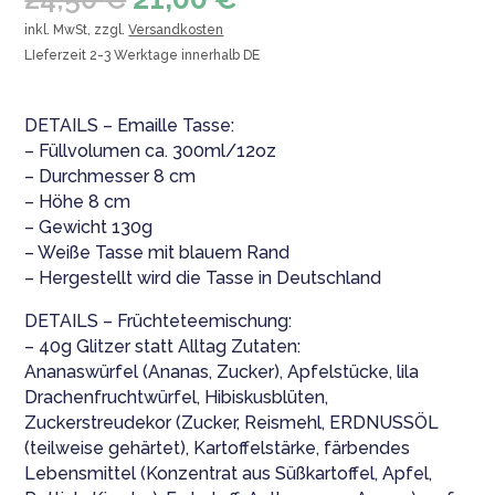
Preis
Preis
inkl. MwSt, zzgl.
Versandkosten
war:
ist:
LIeferzeit 2-3 Werktage innerhalb DE
24,50 €
21,00 €.
DETAILS – Emaille Tasse:
– Füllvolumen ca. 300ml/12oz
– Durchmesser 8 cm
– Höhe 8 cm
– Gewicht 130g
– Weiße Tasse mit blauem Rand
– Hergestellt wird die Tasse in Deutschland
DETAILS – Früchteteemischung:
– 40g Glitzer statt Alltag Zutaten:
Ananaswürfel (Ananas, Zucker), Apfelstücke, lila
Drachenfruchtwürfel, Hibiskusblüten,
Zuckerstreudekor (Zucker, Reismehl, ERDNUSSÖL
(teilweise gehärtet), Kartoffelstärke, färbendes
Lebensmittel (Konzentrat aus Süßkartoffel, Apfel,