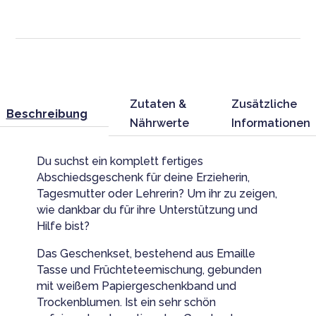
beim
Wachsen
geholfen
hast!"
Menge
Zutaten &
Zusätzliche
Beschreibung
Nährwerte
Informationen
Du suchst ein komplett fertiges
Abschiedsgeschenk für deine Erzieherin,
Tagesmutter oder Lehrerin? Um ihr zu zeigen,
wie dankbar du für ihre Unterstützung und
Hilfe bist?
Das Geschenkset, bestehend aus Emaille
Tasse und Früchteteemischung, gebunden
mit weißem Papiergeschenkband und
Trockenblumen. Ist ein sehr schön