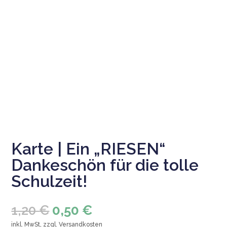
Karte | Ein „RIESEN“
Dankeschön für die tolle
Schulzeit!
Ursprünglicher
Aktueller
1,20
€
0,50
€
Preis
Preis
inkl. MwSt, zzgl.
Versandkosten