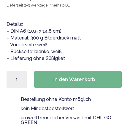
war:
ist:
LIeferzeit 2-3 Werktage innerhalb DE
1,20 €
0,50 €.
Details:
– DIN A6 (10,5 x 14,8 cm)
– Material: 300 g Bilderdruck matt
– Vorderseite weiß
– Rückseite: blanko, weiß
– Lieferung ohne Süßigket
Karte
In den Warenkorb
|
Ein
"RIESEN"
Bestellung ohne Konto möglich
Dankeschön
für
kein Mindestbestellwert
die
umweltfreundlicher Versand mit DHL GO
tolle
GREEN
Schulzeit!